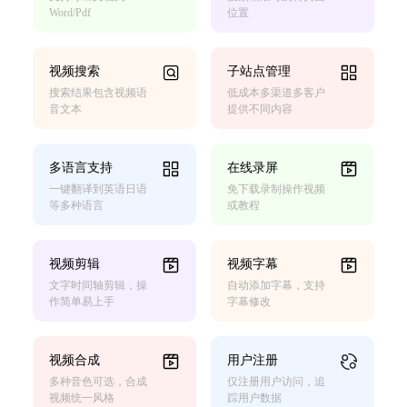
Word/Pdf
位置
视频搜索
子站点管理
搜索结果包含视频语
低成本多渠道多客户
音文本
提供不同内容
多语言支持
在线录屏
一键翻译到英语日语
免下载录制操作视频
等多种语言
或教程
视频剪辑
视频字幕
文字时间轴剪辑，操
自动添加字幕，支持
作简单易上手
字幕修改
视频合成
用户注册
多种音色可选，合成
仅注册用户访问，追
视频统一风格
踪用户数据