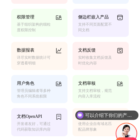
权限管理
侧边栏嵌入产品
基于组织架构的细粒
支持不同页面配置不
度权限控制
同文档
数据报表
文档反馈
详尽实时数据统计可
实时收集文档反馈及
穿透看明细
时优化内容
用户角色
文档审核
管理员编辑者等多种
支持文档审核，规范
角色不同系统权限
内容入库流程
可以介绍下你们的产品么
文档OpenAPI
自定义域名
你们是怎么收费的呢
开发者友好，可通过
使用企业自有域名匹
代码获取知识库内容
配品牌形象